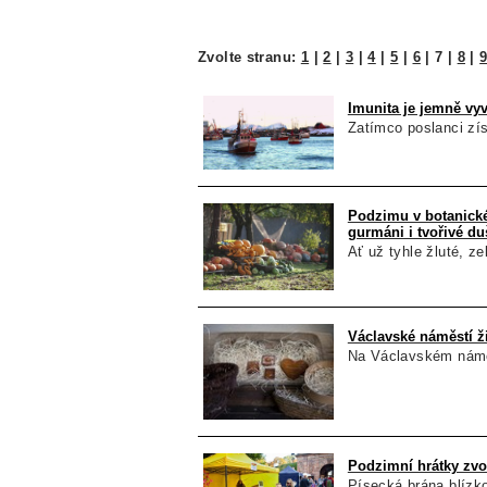
Zvolte stranu:
1
|
2
|
3
|
4
|
5
|
6
|
7
|
8
|
Imunita je jemně vy
Zatímco poslanci zí
Podzimu v botanické 
gurmáni i tvořivé du
Ať už tyhle žluté, z
Václavské náměstí ž
Na Václavském náměs
Podzimní hrátky zvo
Písecká brána blízko