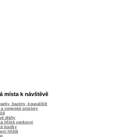
lá místa k návštěvě
arky, bazény, koupaliště
a vojenské prostory
ště
vé dráhy
á hřiště venkovní
ké koutky
vní hřiště
ie