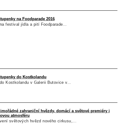
stupenky na Foodparade 2016
 festival jídla a pití Foodparade...
stupenky do Kostkolandu
o Kostkolandu v Galerii Butovice v...
mimořádné zahraniční hvězdy, domácí a světové premiéry i
sovou atmosféru
vení světových hvězd nového cirkusu,...