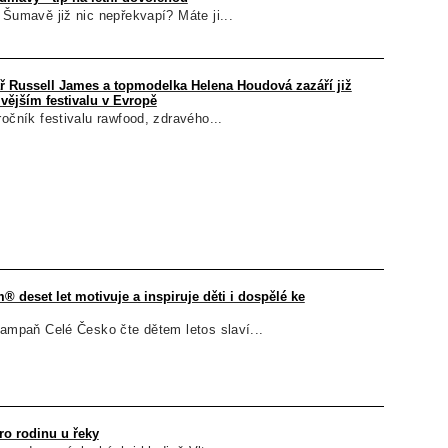
 Šumavě již nic nepřekvapí? Máte ji...
ař Russell James a topmodelka Helena Houdová zazáří již
ivějším festivalu v Evropě
ročník festivalu rawfood, zdravého...
® deset let motivuje a inspiruje děti i dospělé ke
kampaň Celé Česko čte dětem letos slaví...
pro rodinu u řeky