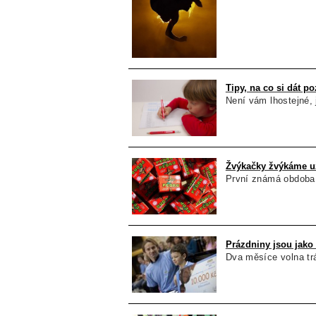
Tipy, na co si dát p
Není vám lhostejné, 
Žvýkačky žvýkáme už 
První známá obdoba 
Prázdniny jsou jako 
Dva měsíce volna tr