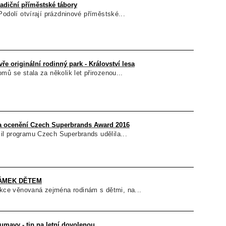
tradiční příměstské tábory
Podolí otvírají prázdninové příměstské...
ře originální rodinný park - Království lesa
mů se stala za několik let přirozenou...
la ocenění Czech Superbrands Award 2016
l programu Czech Superbrands udělila...
 ZÁMEK DĚTEM
e věnovaná zejména rodinám s dětmi, na...
umavy - tip na letní dovolenou