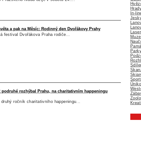
Hvězd
Hrady
In-li
Jesk
Lano
Lano
věta a pak na Měsíc: Rodinný den Dvořákovy Prahy
Lase
ká festival Dvořákova Praha rodiče...
Muze
Nauč
Pamá
Park
Podz
Rozhl
Sdíle
Skan
Skiar
Sport
Úniko
Weste
podruhé rozhýbal Prahu, na charitativním happeningu
Zábav
Zoolo
 druhý ročník charitativního happeningu...
Kreat