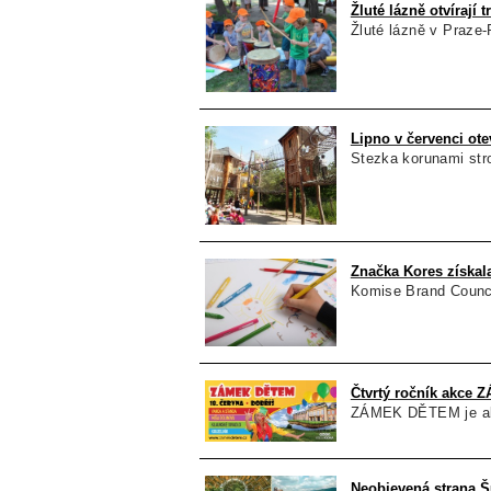
Žluté lázně otvírají 
Žluté lázně v Praze-
Lipno v červenci otev
Stezka korunami stro
Značka Kores získa
Komise Brand Counci
Čtvrtý ročník akce
ZÁMEK DĚTEM je akc
Neobjevená strana Š