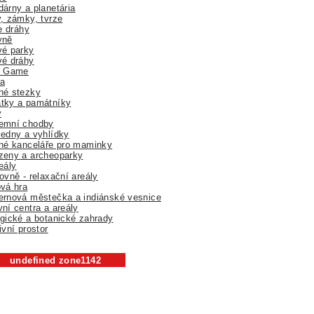
árny a planetária
, zámky, tvrze
ne dráhy
yně
vé parky
vé dráhy
r Game
a
né stezky
tky a památníky
y
emní chodby
edny a vyhlídky
né kanceláře pro maminky
zeny a archeoparky
eály
ovně - relaxační areály
vá hra
rnová městečka a indiánské vesnice
ní centra a areály
gické a botanické zahrady
ivní prostor
undefined zone1142