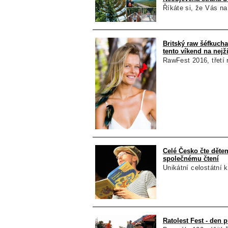
Říkáte si, že Vás na
Britský raw šéfkuch
tento víkend na nejž
RawFest 2016, třetí 
Celé Česko čte dětem
společnému čtení
Unikátní celostátní 
Ratolest Fest - den 