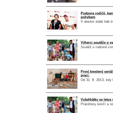
Podpora rodičů, kama
pohybem
V dnešní době lidé t
Výherci soutěže o v
Soutěž o rodinné vs
První kreslený seriál
prací.
Od 31. 8. 2013, kdy 
VyšeHrátky se letos 
Prázdniny končí a náv