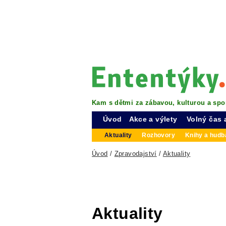
Kam s dětmi za zábavou, kulturou a spo
Úvod
Akce a výlety
Volný čas 
Aktuality
Rozhovory
Knihy a hudba
Úvod
/
Zpravodajství
/
Aktuality
Aktuality