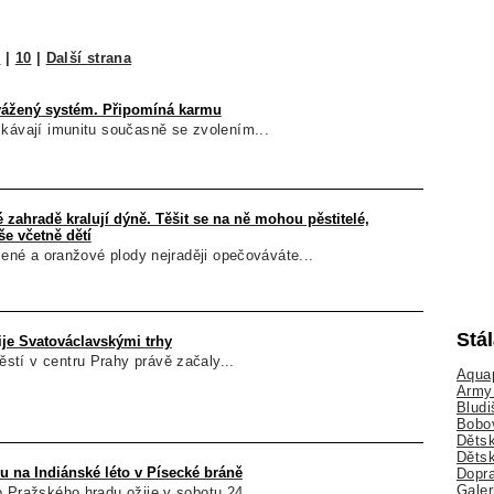
9
|
10
|
Další strana
vážený systém. Připomíná karmu
skávají imunitu současně se zvolením...
zahradě kralují dýně. Těšit se na ně mohou pěstitelé,
še včetně dětí
elené a oranžové plody nejraději opečováváte...
Stá
ije Svatováclavskými trhy
tí v centru Prahy právě začaly...
Aquap
Army 
Bludi
Bobo
Dětsk
Děts
u na Indiánské léto v Písecké bráně
Dopra
Galer
 Pražského hradu ožije v sobotu 24....