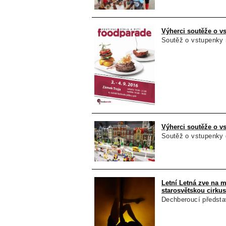
Výherci soutěže o v
Soutěž o vstupenky na
Výherci soutěže o v
Soutěž o vstupenky d
Letní Letná zve na 
starosvětskou cirku
Dechberoucí předsta