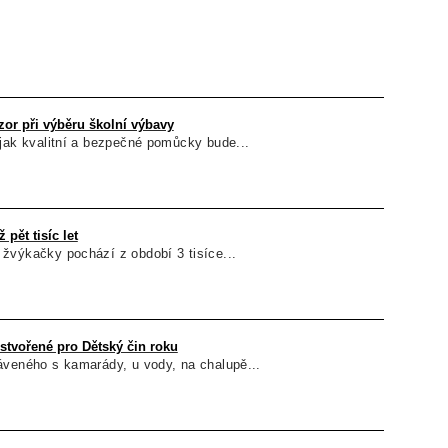
ozor při výběru školní výbavy
jak kvalitní a bezpečné pomůcky bude...
pět tisíc let
žvýkačky pochází z období 3 tisíce...
stvořené pro Dětský čin roku
áveného s kamarády, u vody, na chalupě...