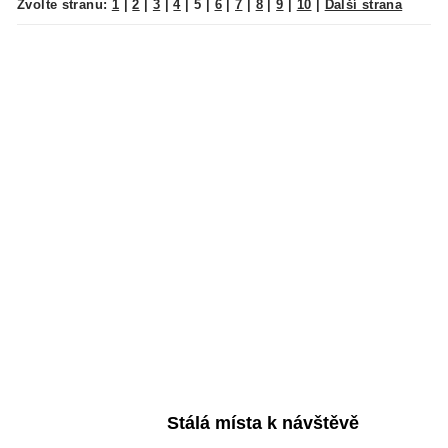
Zvolte stranu:
1
|
2
|
3
|
4
|
5
|
6
|
7
|
8
|
9
|
10
|
Další strana
Stálá místa k návštěvě