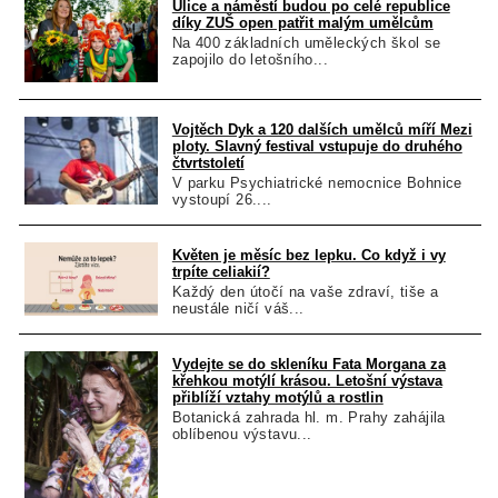
Ulice a náměstí budou po celé republice
díky ZUŠ open patřit malým umělcům
Na 400 základních uměleckých škol se
zapojilo do letošního...
Vojtěch Dyk a 120 dalších umělců míří Mezi
ploty. Slavný festival vstupuje do druhého
čtvrtstoletí
V parku Psychiatrické nemocnice Bohnice
vystoupí 26....
Květen je měsíc bez lepku. Co když i vy
trpíte celiakií?
Každý den útočí na vaše zdraví, tiše a
neustále ničí váš...
Vydejte se do skleníku Fata Morgana za
křehkou motýlí krásou. Letošní výstava
přiblíží vztahy motýlů a rostlin
Botanická zahrada hl. m. Prahy zahájila
oblíbenou výstavu...