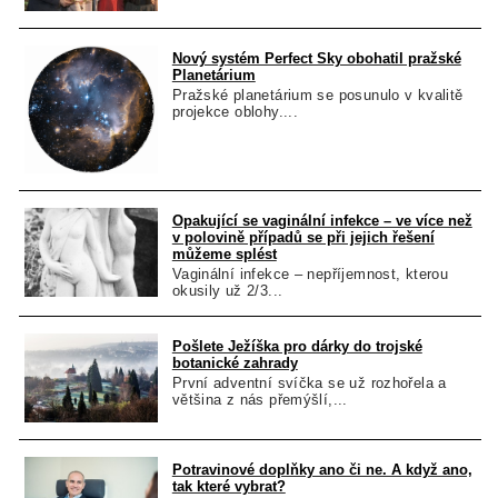
Nový systém Perfect Sky obohatil pražské
Planetárium
Pražské planetárium se posunulo v kvalitě
projekce oblohy....
Opakující se vaginální infekce – ve více než
v polovině případů se při jejich řešení
můžeme splést
Vaginální infekce – nepříjemnost, kterou
okusily už 2/3...
Pošlete Ježíška pro dárky do trojské
botanické zahrady
První adventní svíčka se už rozhořela a
většina z nás přemýšlí,...
Potravinové doplňky ano či ne. A když ano,
tak které vybrat?