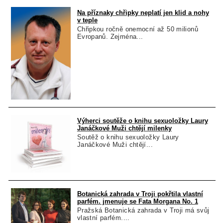
Na příznaky chřipky neplatí jen klid a nohy
v teple
Chřipkou ročně onemocní až 50 milionů
Evropanů. Zejména...
Výherci soutěže o knihu sexuoložky Laury
Janáčkové Muži chtějí milenky
Soutěž o knihu sexuoložky Laury
Janáčkové Muži chtějí...
Botanická zahrada v Troji pokřtila vlastní
parfém. jmenuje se Fata Morgana No. 1
Pražská Botanická zahrada v Troji má svůj
vlastní parfém....