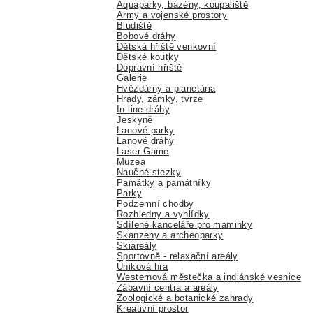
Aquaparky, bazény, koupaliště
Army a vojenské prostory
Bludiště
Bobové dráhy
Dětská hřiště venkovní
Dětské koutky
Dopravní hřiště
Galerie
Hvězdárny a planetária
Hrady, zámky, tvrze
In-line dráhy
Jeskyně
Lanové parky
Lanové dráhy
Laser Game
Muzea
Naučné stezky
Památky a památníky
Parky
Podzemní chodby
Rozhledny a vyhlídky
Sdílené kanceláře pro maminky
Skanzeny a archeoparky
Skiareály
Sportovně - relaxační areály
Úniková hra
Westernová městečka a indiánské vesnice
Zábavní centra a areály
Zoologické a botanické zahrady
Kreativní prostor