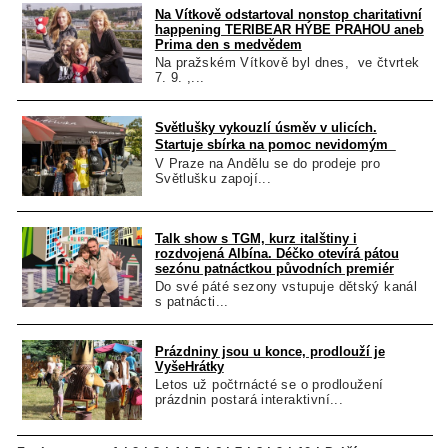
Na Vítkově odstartoval nonstop charitativní
happening TERIBEAR HÝBE PRAHOU aneb
Prima den s medvědem
Na pražském Vítkově byl dnes, ve čtvrtek
7. 9. ,...
Světlušky vykouzlí úsměv v ulicích.
Startuje sbírka na pomoc nevidomým
V Praze na Andělu se do prodeje pro
Světlušku zapojí...
Talk show s TGM, kurz italštiny i
rozdvojená Albína. Déčko otevírá pátou
sezónu patnáctkou původních premiér
Do své páté sezony vstupuje dětský kanál
s patnácti...
Prázdniny jsou u konce, prodlouží je
VyšeHrátky
Letos už počtrnácté se o prodloužení
prázdnin postará interaktivní...