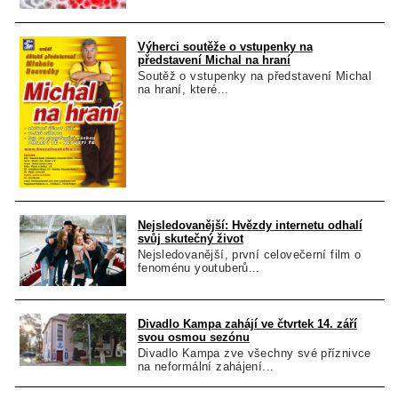
Výherci soutěže o vstupenky na
představení Michal na hraní
Soutěž o vstupenky na představení Michal
na hraní, které...
Nejsledovanější: Hvězdy internetu odhalí
svůj skutečný život
Nejsledovanější, první celovečerní film o
fenoménu youtuberů...
Divadlo Kampa zahájí ve čtvrtek 14. září
svou osmou sezónu
Divadlo Kampa zve všechny své příznivce
na neformální zahájení...