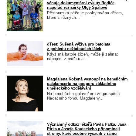
věnuje dokumentární cyklus Rodiče
napořád režisérky Olgy Špátové
Pěstounská péče je poskytována dětem,
které z různých...
dTest: Sušená výživa pro batolata
z pohledu nežádoucích látek
Když má batole žízeň, může ji zahnat
nápojem z prášku a...
Magdalena Kožená vystoupí na benefičním
galakoncertu na podporu základního
uměleckého vzdělávání
Na benefičním galavečeru ve prospěch
Nadačního fondu Magdaleny...
Významný odkaz lékařů Pavla Pafka, Jana
Pirka a Josefa Kouteckého připomínají
stromy, které osobně vysadili v rámci