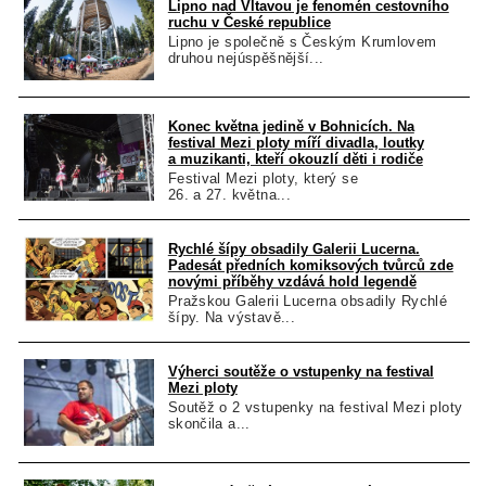
Lipno nad Vltavou je fenomén cestovního
ruchu v České republice
Lipno je společně s Českým Krumlovem
druhou nejúspěšnější...
Konec května jedině v Bohnicích. Na
festival Mezi ploty míří divadla, loutky
a muzikanti, kteří okouzlí děti i rodiče
Festival Mezi ploty, který se
26. a 27. května...
Rychlé šípy obsadily Galerii Lucerna.
Padesát předních komiksových tvůrců zde
novými příběhy vzdává hold legendě
Pražskou Galerii Lucerna obsadily Rychlé
šípy. Na výstavě...
Výherci soutěže o vstupenky na festival
Mezi ploty
Soutěž o 2 vstupenky na festival Mezi ploty
skončila a...