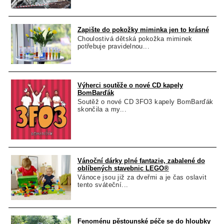
Zapište do pokožky miminka jen to krásné
Choulostivá dětská pokožka miminek
potřebuje pravidelnou...
Výherci soutěže o nové CD kapely
BomBarďák
Soutěž o nové CD 3FO3 kapely BomBarďák
skončila a my...
Vánoční dárky plné fantazie, zabalené do
oblíbených stavebnic LEGO®
Vánoce jsou již za dveřmi a je čas oslavit
tento sváteční...
Fenoménu pěstounské péče se do hloubky