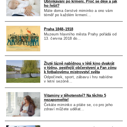
Ublinkávání po krmení. Proč se děje a jak
ho řešit?
Máte doma čerstvé miminko a ono vám
téměř po každém krmení...
Praha 1848–1918
Muzeum hlavního města Prahy pořádá od
13. června 2018 do...
Žluté lázně nabídnou v létě kino dvakrát
v týdnu, pestřejší občerstvení a Fan zónu
k fotbalovému mistrovství světa
Odpočinek, sport, zábavu i hru nabídne
v letní sezóně...
Vitaminy v těhotenství? Na těchto 5
nezapomeňte!
Čekáte miminko a ptáte se, co pro jeho
zdraví můžete udělat...