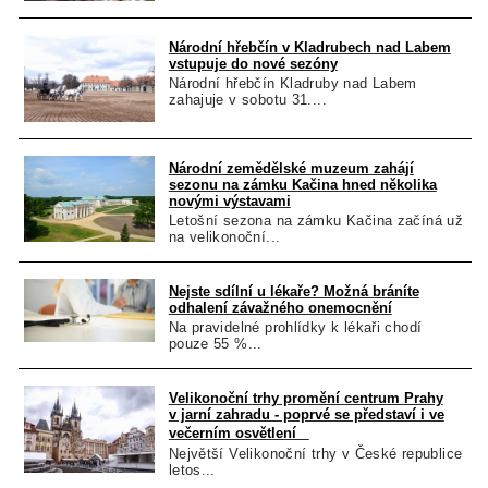
Národní hřebčín v Kladrubech nad Labem
vstupuje do nové sezóny
Národní hřebčín Kladruby nad Labem
zahajuje v sobotu 31....
Národní zemědělské muzeum zahájí
sezonu na zámku Kačina hned několika
novými výstavami
Letošní sezona na zámku Kačina začíná už
na velikonoční...
Nejste sdílní u lékaře? Možná bráníte
odhalení závažného onemocnění
Na pravidelné prohlídky k lékaři chodí
pouze 55 %...
Velikonoční trhy promění centrum Prahy
v jarní zahradu - poprvé se představí i ve
večerním osvětlení
Největší Velikonoční trhy v České republice
letos...