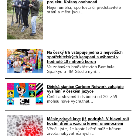
projektu Kořeny osobností
Nejen umělci, sportovci či představitelé
států a měst jsou...
Na český trh vstupuje jedna z největších
spotřebitelských kampaní s výhrami v
hodnotě 10 milionů korun
Ve známých hračkářstvích Bambule,
Sparkys a HM Studio nyní...
Dětská stanice Cartoon Network zahajuje
vysílání v českém jazyce
Čeští a slovenští diváci si od 20. září
mohou nově vychutnat...
Měsíc zdravé krve již podruhé. V hlavní roli
kostní dřeň a vzácná krevní onemocnění
Věděli jste, že kostní dřeň může během
života nabývat různých...