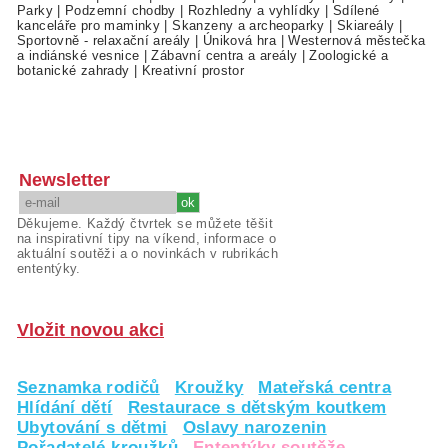
Parky
|
Podzemní chodby
|
Rozhledny a vyhlídky
|
Sdílené
kanceláře pro maminky
|
Skanzeny a archeoparky
|
Skiareály
|
Sportovně - relaxační areály
|
Úniková hra
|
Westernová městečka
a indiánské vesnice
|
Zábavní centra a areály
|
Zoologické a
botanické zahrady
|
Kreativní prostor
Newsletter
Děkujeme. Každý čtvrtek se můžete těšit
na inspirativní tipy na víkend, informace o
aktuální soutěži a o novinkách v rubrikách
ententýky.
Vložit novou akci
Seznamka rodičů
Kroužky
Mateřská centra
Hlídání dětí
Restaurace s dětským koutkem
Ubytování s dětmi
Oslavy narozenin
Pořadatelé kroužků
Ententýky soutěže