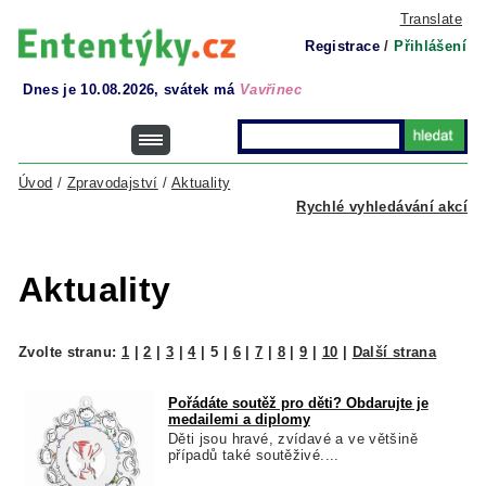
Translate
Registrace
/
Přihlášení
Dnes je 10.08.2026, svátek má
Vavřinec
Úvod
/
Zpravodajství
/
Aktuality
Rychlé vyhledávání akcí
Aktuality
Zvolte stranu:
1
|
2
|
3
|
4
|
5
|
6
|
7
|
8
|
9
|
10
|
Další strana
Pořádáte soutěž pro děti? Obdarujte je
medailemi a diplomy
Děti jsou hravé, zvídavé a ve většině
případů také soutěživé....