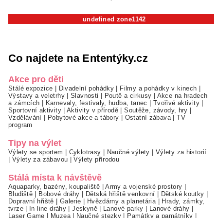
undefined zone1142
Co najdete na Ententýky.cz
Akce pro děti
Stálé expozice
|
Divadelní pohádky
|
Filmy a pohádky v kinech
|
Výstavy a veletrhy
|
Slavnosti
|
Poutě a cirkusy
|
Akce na hradech
a zámcích
|
Karnevaly, festivaly, hudba, tanec
|
Tvořivé aktivity
|
Sportovní aktivity
|
Aktivity v přírodě
|
Soutěže, závody, hry
|
Vzdělávání
|
Pobytové akce a tábory
|
Ostatní zábava
|
TV
program
Tipy na výlet
Výlety se sportem
|
Cyklotrasy
|
Naučné výlety
|
Výlety za historií
|
Výlety za zábavou
|
Výlety přírodou
Stálá místa k návštěvě
Aquaparky, bazény, koupaliště
|
Army a vojenské prostory
|
Bludiště
|
Bobové dráhy
|
Dětská hřiště venkovní
|
Dětské koutky
|
Dopravní hřiště
|
Galerie
|
Hvězdárny a planetária
|
Hrady, zámky,
tvrze
|
In-line dráhy
|
Jeskyně
|
Lanové parky
|
Lanové dráhy
|
Laser Game
|
Muzea
|
Naučné stezky
|
Památky a památníky
|