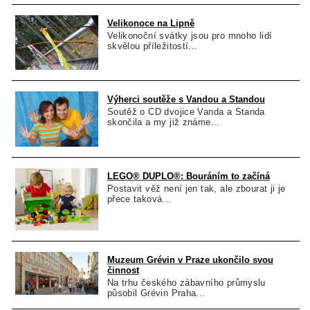
Velikonoce na Lipně
Velikonoční svátky jsou pro mnoho lidí
skvělou příležitostí...
Výherci soutěže s Vandou a Standou
Soutěž o CD dvojice Vanda a Standa
skončila a my již známe...
LEGO® DUPLO®: Bouráním to začíná
Postavit věž není jen tak, ale zbourat ji je
přece taková...
Muzeum Grévin v Praze ukončilo svou
činnost
Na trhu českého zábavního průmyslu
působil Grévin Praha...