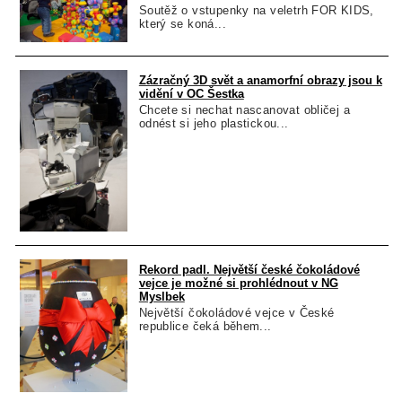
Soutěž o vstupenky na veletrh FOR KIDS,
který se koná...
Zázračný 3D svět a anamorfní obrazy jsou k
vidění v OC Šestka
Chcete si nechat nascanovat obličej a
odnést si jeho plastickou...
Rekord padl. Největší české čokoládové
vejce je možné si prohlédnout v NG
Myslbek
Největší čokoládové vejce v České
republice čeká během...