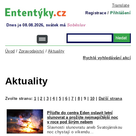
Translate
Registrace
/
Přihlášení
Dnes je 08.08.2026, svátek má
Soběslav
Úvod
/
Zpravodajství
/
Aktuality
Rychlé vyhledávání akcí
Aktuality
Zvolte stranu:
1
|
2
|
3
|
4
|
5
|
6
|
7
|
8
|
9
|
10
|
Další strana
Přijďte do centra Eden oslavit letní
slunovrat a prožijte nejmagičtější noc
v roce pod širým nebem
Slavnosti slunovratu aneb Svatojánskou
noc chystají o víkendu...