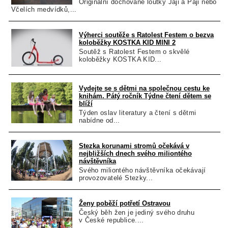
Originální dochované loutky Jáji a Páji nebo
Včelích medvídků,...
Výherci soutěže s Ratolest Festem o bezva
koloběžky KOSTKA KID MINI 2
Soutěž s Ratolest Festem o skvělé
koloběžky KOSTKA KID...
Vydejte se s dětmi na společnou cestu ke
knihám. Pátý ročník Týdne čtení dětem se
blíží
Týden oslav literatury a čtení s dětmi
nabídne od...
Stezka korunami stromů očekává v
nejbližších dnech svého miliontého
návštěvníka
Svého miliontého návštěvníka očekávají
provozovatelé Stezky...
Ženy poběží potřetí Ostravou
Český běh žen je jediný svého druhu
v České republice....