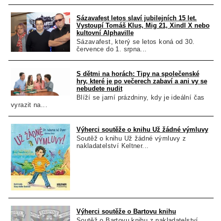
Sázavafest letos slaví jubilejních 15 let.
Vystoupí Tomáš Klus, Mig 21, Xindl X nebo
kultovní Alphaville
Sázavafest, který se letos koná od 30.
července do 1. srpna...
S dětmi na horách: Tipy na společenské
hry, které je po večerech zabaví a ani vy se
nebudete nudit
Blíží se jarní prázdniny, kdy je ideální čas
vyrazit na...
Výherci soutěže o knihu Už žádné výmluvy
Soutěž o knihu Už žádné výmluvy z
nakladatelství Keltner...
Výherci soutěže o Bartovu knihu
Soutěž o Bartovu knihu z nakladatelství