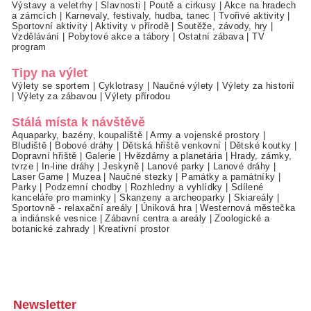
Výstavy a veletrhy
|
Slavnosti
|
Poutě a cirkusy
|
Akce na hradech
a zámcích
|
Karnevaly, festivaly, hudba, tanec
|
Tvořivé aktivity
|
Sportovní aktivity
|
Aktivity v přírodě
|
Soutěže, závody, hry
|
Vzdělávání
|
Pobytové akce a tábory
|
Ostatní zábava
|
TV
program
Tipy na výlet
Výlety se sportem
|
Cyklotrasy
|
Naučné výlety
|
Výlety za historií
|
Výlety za zábavou
|
Výlety přírodou
Stálá místa k návštěvě
Aquaparky, bazény, koupaliště
|
Army a vojenské prostory
|
Bludiště
|
Bobové dráhy
|
Dětská hřiště venkovní
|
Dětské koutky
|
Dopravní hřiště
|
Galerie
|
Hvězdárny a planetária
|
Hrady, zámky,
tvrze
|
In-line dráhy
|
Jeskyně
|
Lanové parky
|
Lanové dráhy
|
Laser Game
|
Muzea
|
Naučné stezky
|
Památky a památníky
|
Parky
|
Podzemní chodby
|
Rozhledny a vyhlídky
|
Sdílené
kanceláře pro maminky
|
Skanzeny a archeoparky
|
Skiareály
|
Sportovně - relaxační areály
|
Úniková hra
|
Westernová městečka
a indiánské vesnice
|
Zábavní centra a areály
|
Zoologické a
botanické zahrady
|
Kreativní prostor
Newsletter