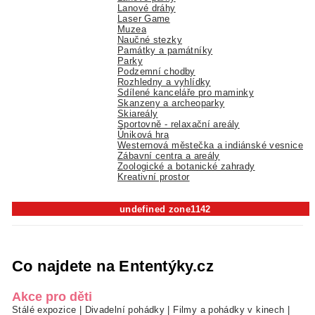
Lanové dráhy
Laser Game
Muzea
Naučné stezky
Památky a památníky
Parky
Podzemní chodby
Rozhledny a vyhlídky
Sdílené kanceláře pro maminky
Skanzeny a archeoparky
Skiareály
Sportovně - relaxační areály
Úniková hra
Westernová městečka a indiánské vesnice
Zábavní centra a areály
Zoologické a botanické zahrady
Kreativní prostor
undefined zone1142
Co najdete na Ententýky.cz
Akce pro děti
Stálé expozice
|
Divadelní pohádky
|
Filmy a pohádky v kinech
|