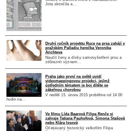
Jota skončila a...
Druhý ročník projektu Ruce na prsa zahájí v
pražském Palladiu herečka Veronika
Arichteva
Naučit ženy a dívky samovyšetření prsu a
zdůraznit význam...
Praha jako první na světě uvidí
videomappingovou projekci, jejímž
ústředním tématem je boj dítěte se
zákeřnou chorobou
V neděli 15. února 2015 proběhne od 14:00
hodin na...
Ve filmu Lída Baarová Filipa Renče si
zahraje Tatiana Pauhofová, Simona Stašová
nebo Klára Issová
Očekávaný historický velkofilm Filipa