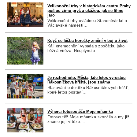
Velikonoční trhy v historickém centru Prahy
pošlou zimu pryč a ukážou, jak se líhne
jaro
Velikonoční trhy ovládnou Staroměstské a
Václavské náměstí...
Když se léčba horečky změní v boj o život
Káji onemocnění vypadalo zpočátku jako
běžná viróza. Neuplynulo...
Je rozhodnuto. Města, kde letos vyrostou
Rákosníčkova hřiště, jsou známa
Hlasování o desítku Rákosníčkových hřišť,
které letos postaví...
Výherci fotosoutěže Moje mňamka
Fotosoutěž Moje mňamka skončila a my již
známe její vítěze....