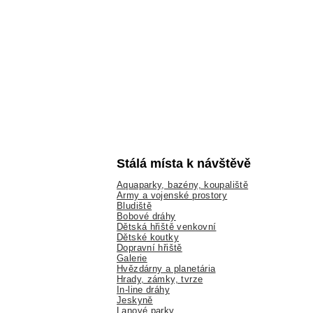
Stálá místa k návštěvě
Aquaparky, bazény, koupaliště
Army a vojenské prostory
Bludiště
Bobové dráhy
Dětská hřiště venkovní
Dětské koutky
Dopravní hřiště
Galerie
Hvězdárny a planetária
Hrady, zámky, tvrze
In-line dráhy
Jeskyně
Lanové parky