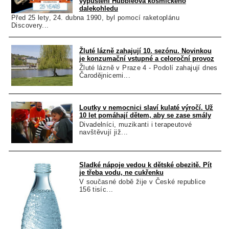
vypuštění Hubbleova kosmického
dalekohledu
Před 25 lety, 24. dubna 1990, byl pomocí raketoplánu
Discovery...
Žluté lázně zahajují 10. sezónu. Novinkou
je konzumační vstupné a celoroční provoz
Žluté lázně v Praze 4 - Podolí zahajují dnes
Čarodějnicemi...
Loutky v nemocnici slaví kulaté výročí. Už
10 let pomáhají dětem, aby se zase smály
Divadelníci, muzikanti i terapeutové
navštěvují již...
Sladké nápoje vedou k dětské obezitě. Pít
je třeba vodu, ne cukřenku
V současné době žije v České republice
156 tisíc...