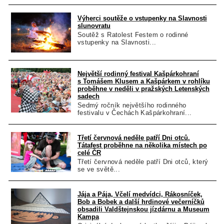
Výherci soutěže o vstupenky na Slavnosti
slunovratu
Soutěž s Ratolest Festem o rodinné
vstupenky na Slavnosti...
Největší rodinný festival Kašpárkohraní
s Tomášem Klusem a Kašpárkem v rohlíku
proběhne v neděli v pražských Letenských
sadech
Sedmý ročník největšího rodinného
festivalu v Čechách Kašpárkohraní...
Třetí červnová neděle patří Dni otců.
Tátafest proběhne na několika místech po
celé ČR
Třetí červnová neděle patří Dni otců, který
se ve světě...
Jája a Pája, Včelí medvídci, Rákosníček,
Bob a Bobek a další hrdinové večerníčků
obsadili Valdštejnskou jízdárnu a Museum
Kampa