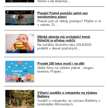
Renče Lída Baarová...
Plavání Potmě pomůže splnit sen
nevidomému plavci
Plavali jste už někdy poslepu? Přijďte si to
v sobotu 31....
Dětská obezita má vzrůstající trend.
Důležitý je přístup rodičů
Na začátku školního roku 2014/2015
proběhl v deseti pražských...
Projekt 100 letos myslí i na děti
Velké filmy na velkém plátně - slogan,
kterému Projekt...
Výherci soutěže o vstupenky na výstavu
Betlémy
Soutěž o vstupenky na výstavu Betlémy v
Letohrádku Mitrovských...