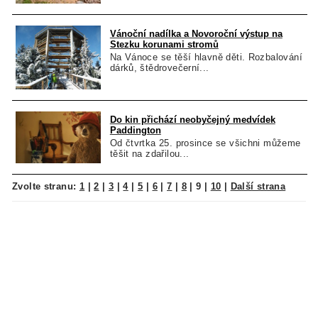
Vánoční nadílka a Novoroční výstup na
Stezku korunami stromů
Na Vánoce se těší hlavně děti. Rozbalování
dárků, štědrovečerní...
Do kin přichází neobyčejný medvídek
Paddington
Od čtvrtka 25. prosince se všichni můžeme
těšit na zdařilou...
Zvolte stranu:
1
|
2
|
3
|
4
|
5
|
6
|
7
|
8
|
9
|
10
|
Další strana